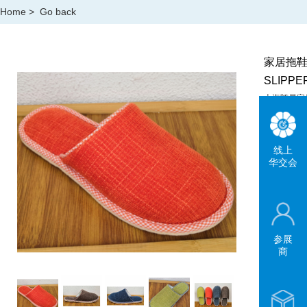
Home
>
Go back
家居拖
SLIPPE
上海随易家
SHANGHAI 
线上
华交会
参展
商