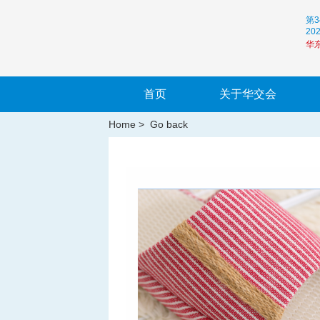
第
20
华
首页
关于华交会
Home
>
Go back
注册
登录