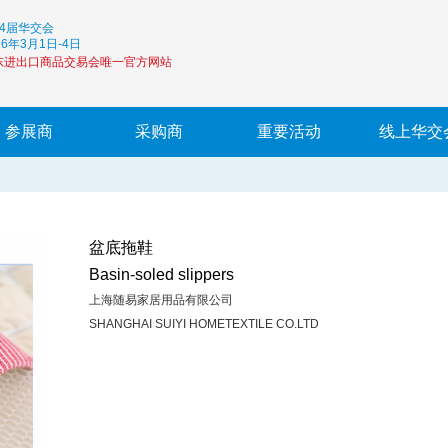
34届华交会
26年3月1日-4日
东进出口商品交易会唯一官方网站
参展商
采购商
重要活动
线上华交
盆底拖鞋
Basin-soled slippers
注册
登录
上海随易家居用品有限公司
SHANGHAI SUIYI HOMETEXTILE CO.LTD