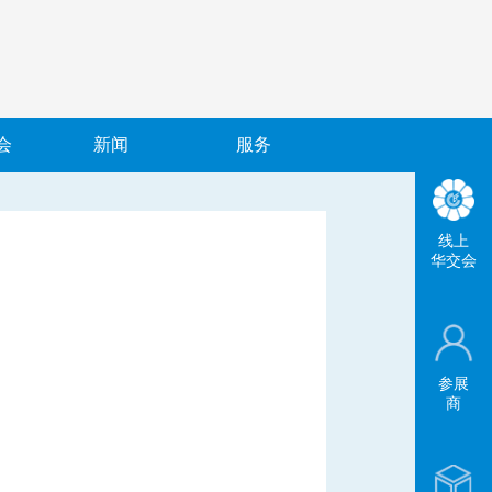
会
新闻
服务
线上
华交会
参展
商