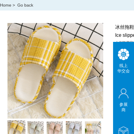
Home
>
Go back
冰丝拖
Ice slipp
上海随易家
SHANGHAI 
线上
华交会
参展
商