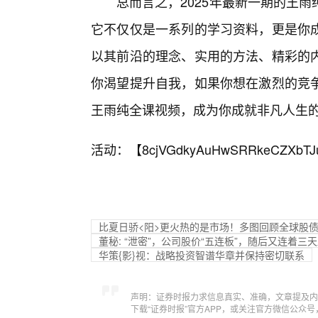
总而言之，2025年最新一期的王
它不仅仅是一系列的学习资料，更是你
以其前沿的理念、实用的方法、精彩的
你渴望提升自我，如果你想在激烈的竞
王雨纯全课视频，成为你成就非凡人生的
活动：【
8cjVGdkyAuHwSRRkeCZXbTJ
比夏日骄<阳>更火热的是市场！多图回顾全球股债
董秘: “泄密”，公司股价“五连板”，随后又连着
华策{影}视：战略投资智谱华章并保持密切联系
声明：证券时报力求信息真实、准确，文章提及内
下载“证券时报”官方APP，或关注官方微信公众