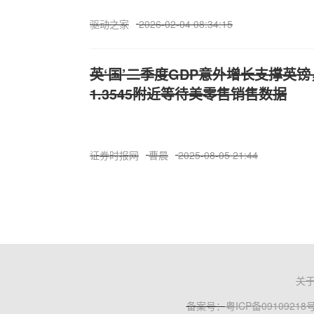
驱动之家
2026-02-04 08:34:15
英‘国’二季度GDP意外增长支撑英镑，
1.3545附近等待美零售销售数据
证券时报网
曹晨
2025-08-05 21:44
关
备案号：
粤ICP备09109218