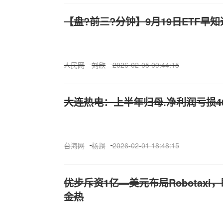
【盘?前三?分钟】9月19日ETF早知
人民网
刘欣
2026-02-05 09:44:15
大连热电：上半年归母.净利润亏损406
台海网
杨澜
2026-02-01 18:48:15
优步斥资1亿—美元布局Robotax
金热