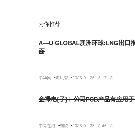
为你推荐
A—U
GLOBAL澳洲环球:LNG出
面
中华网
陈凤馨
2026-01-26 18:17:15
金禄电{子}：公司PCB产品有应用
中青在线
刘欣
2026-01-28 15:46:15